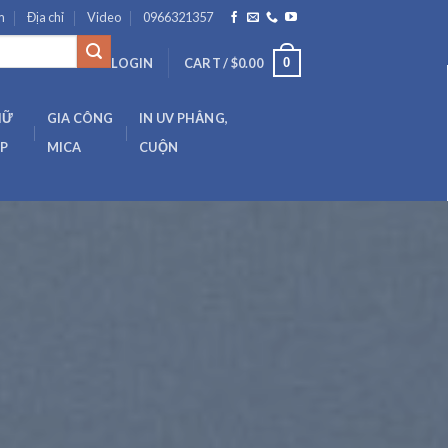
m
Địa chỉ
Video
0966321357
0
LOGIN
CART /
$
0.00
HỮ
GIA CÔNG
IN UV PHẲNG,
ẸP
MICA
CUỘN