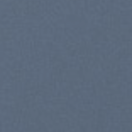
BIG S
UP TO
70%
SHOP NOW