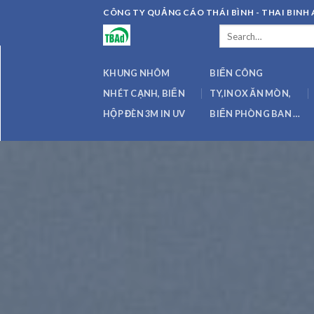
Skip
CÔNG TY QUẢNG CÁO THÁI BÌNH - THAI BIN
to
Search
content
for:
KHUNG NHÔM
BIỂN CÔNG
NHÉT CẠNH, BIỂN
TY,INOX ĂN MÒN,
HỘP ĐÈN 3M IN UV
BIỂN PHÒNG BAN …