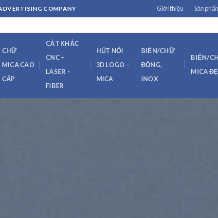
Giới thiệu
Sản phẩ
H ADVERTISING COMPANY
CẮT KHẮC
CHỮ
HÚT NỔI
BIỂN/CHỮ
CNC –
BIỂN/C
MICA CAO
3D LOGO –
ĐỒNG,
LASER –
MICA Đ
CẤP
MICA
INOX
FIBER