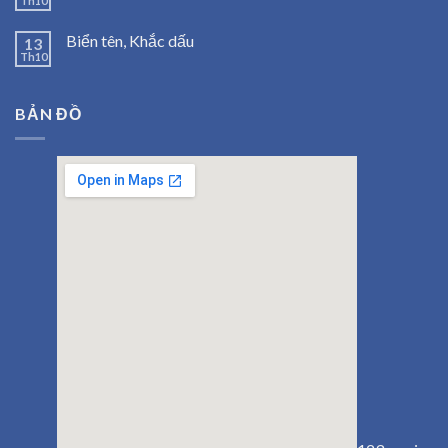
Th10
Biển tên, Khắc dấu
13
Th10
BẢN ĐỒ