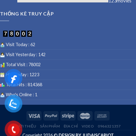
123movies
embedgooglemap.net
THỐNG KÊ TRUY CẬP
Visit Today : 62
Visit Yesterday : 142
Total Visit : 78002
Hits Today : 1223
Total Hits : 814368
Who's Online : 1
GIỚI THIỆU
SẢN PHẨM
ĐỊA CHỈ
VIDEO
0966321357
Copyright 2026 ©
DESIGN BY JUDAISCARIOT