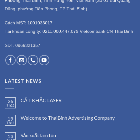
Phường Thái Bình, Tỉnh Hưng Yên, Việt Nam (Số 01 Bùi Quang
Dũng, phường Tiền Phong, TP Thái Bình)
Cách MST: 1001033017
Tài khoản công ty: 0211.000.447.079 Vietcombank CN Thái Bình
SĐT: 0966321357
LATEST NEWS
CẮT KHẮC LASER
26
Th11
Welcome to ThaiBinh Advertising Company
19
Th11
Sản xuất lam tôn
13