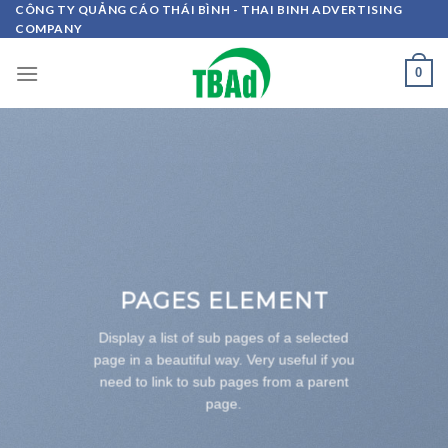
Skip
CÔNG TY QUẢNG CÁO THÁI BÌNH - THAI BINH ADVERTISING
COMPANY
to
content
0
PAGES ELEMENT
Display a list of sub pages of a selected
page in a beautiful way. Very useful if you
need to link to sub pages from a parent
page.