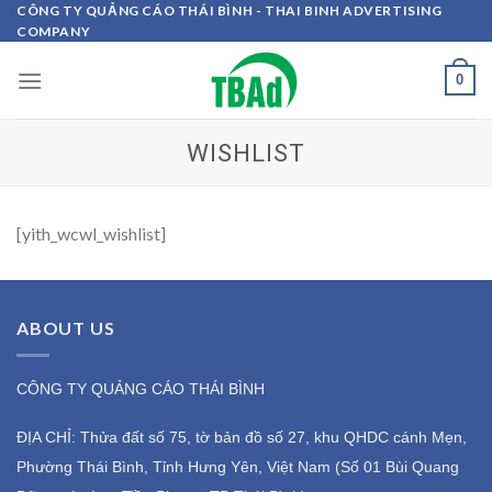
Skip
CÔNG TY QUẢNG CÁO THÁI BÌNH - THAI BINH ADVERTISING
COMPANY
to
content
0
WISHLIST
[yith_wcwl_wishlist]
ABOUT US
CÔNG TY QUẢNG CÁO THÁI BÌNH
ĐỊA CHỈ: Thửa đất số 75, tờ bản đồ số 27, khu QHDC cánh Mẹn,
Phường Thái Bình, Tỉnh Hưng Yên, Việt Nam (Số 01 Bùi Quang