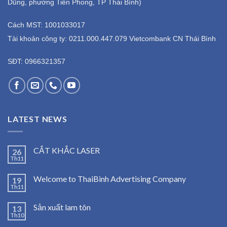
Dũng, phường Tiền Phong, TP Thái Bình)
Cách MST: 1001033017
Tài khoản công ty: 0211.000.447.079 Vietcombank CN Thái Bình
SĐT: 0966321357
LATEST NEWS
CẮT KHẮC LASER
26
Th11
Welcome to ThaiBinh Advertising Company
19
Th11
Sản xuất lam tôn
13
Th10