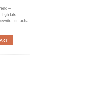
rend –
High Life
ewriter, sriracha
ty
CART