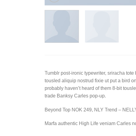
Tumblr post-ironic typewriter, sriracha tote 
tousled aliquip nostrud fixie ut put a bird 
probably haven’t heard of them 8-bit tousled a
trade Banksy Carles pop-up.
Beyond Top NOK 249, NLY Trend – NEL
Marfa authentic High Life veniam Carles n