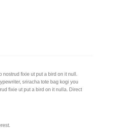
ostrud fixie ut put a bird on it null.
typewriter, sriracha tote bag kogi you
d fixie ut put a bird on it nulla. Direct
rest.