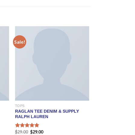
Sale!
TOPS
RAGLAN TEE DENIM & SUPPLY
RALPH LAUREN
$
29.00
$
29.00
Rated
5.00