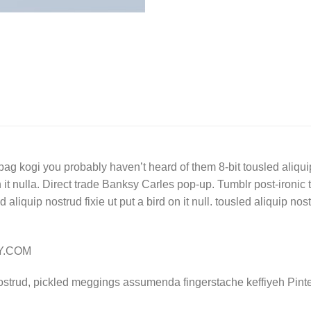
bag kogi you probably haven’t heard of them 8-bit tousled aliquip n
on it nulla. Direct trade Banksy Carles pop-up. Tumblr post-ironic 
liquip nostrud fixie ut put a bird on it null. tousled aliquip nostru
LY.COM
ostrud, pickled meggings assumenda fingerstache keffiyeh Pinte