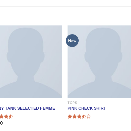
New
TOPS
NY TANK SELECTED FEMME
PINK CHECK SHIRT
00
d
Rated
out
3.50
out