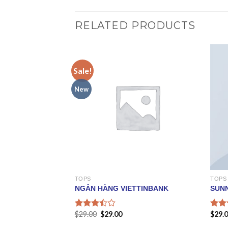
RELATED PRODUCTS
Sale!
New
TOPS
TOPS
GESTUZ
NGÂN HÀNG VIETTINBANK
SUN
$
29.00
$
29.00
$
29.
Rated
Rate
3.50
out
4.50