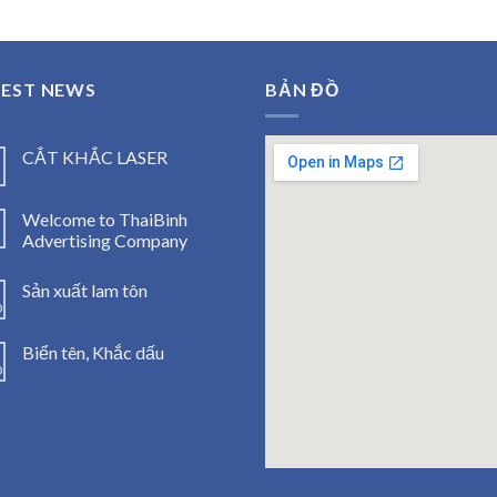
of 5
TEST NEWS
BẢN ĐỒ
CẮT KHẮC LASER
1
Welcome to ThaiBinh
1
Advertising Company
Sản xuất lam tôn
0
Biển tên, Khắc dấu
0
123mo