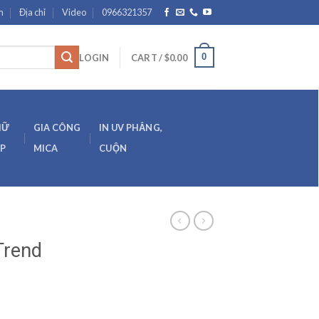
m
Địa chỉ
Video
0966321357
0
LOGIN
CART /
$
0.00
HỮ
GIA CÔNG
IN UV PHẲNG,
ẸP
MICA
CUỘN
Trend