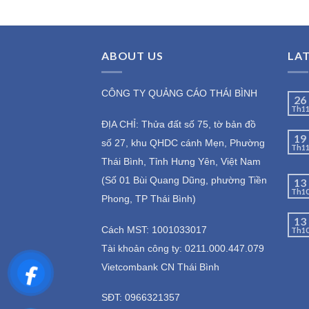
of 5
of 5
ABOUT US
LA
CÔNG TY QUẢNG CÁO THÁI BÌNH
26
Th1
ĐỊA CHỈ: Thửa đất số 75, tờ bản đồ
19
số 27, khu QHDC cánh Mẹn, Phường
Th1
Thái Bình, Tỉnh Hưng Yên, Việt Nam
(Số 01 Bùi Quang Dũng, phường Tiền
13
Th1
Phong, TP Thái Bình)
13
Cách MST: 1001033017
Th1
Tài khoản công ty: 0211.000.447.079
Vietcombank CN Thái Bình
SĐT: 0966321357