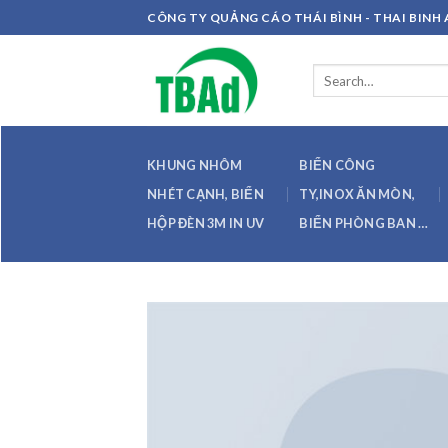
Skip
CÔNG TY QUẢNG CÁO THÁI BÌNH - THAI BIN
to
content
Search
for:
KHUNG NHÔM
BIỂN CÔNG
NHÉT CẠNH, BIỂN
TY,INOX ĂN MÒN,
HỘP ĐÈN 3M IN UV
BIỂN PHÒNG BAN …