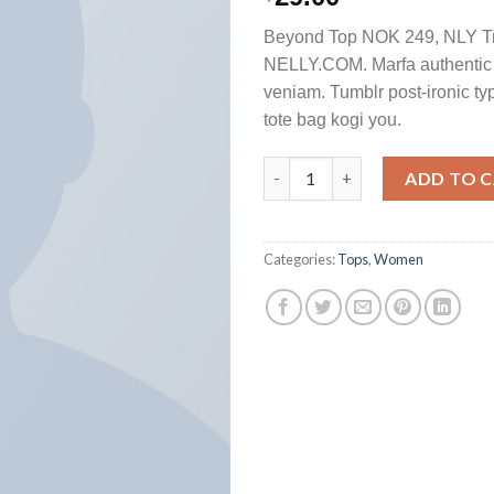
3.50
out
of 5
Beyond Top NOK 249, NLY T
based
on
NELLY.COM. Marfa authentic 
customer
veniam. Tumblr post-ironic typ
ratings
tote bag kogi you.
Beyond Top NLY Trend quanti
ADD TO 
Categories:
Tops
,
Women