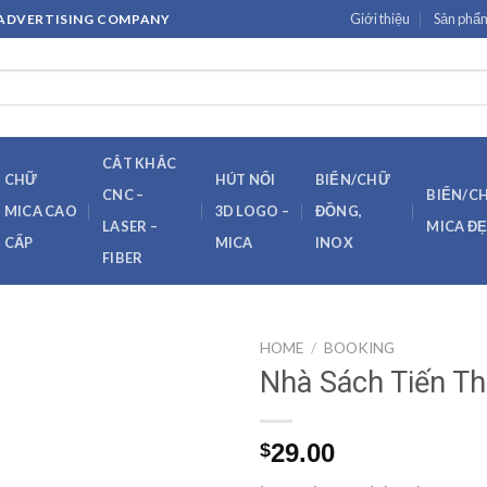
Giới thiệu
Sản phẩ
H ADVERTISING COMPANY
CẮT KHẮC
CHỮ
HÚT NỔI
BIỂN/CHỮ
CNC –
BIỂN/C
MICA CAO
3D LOGO –
ĐỒNG,
LASER –
MICA Đ
CẤP
MICA
INOX
FIBER
HOME
/
BOOKING
Nhà Sách Tiến T
29.00
$