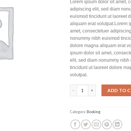
Lorem ipsum dolor sit amet, 
adipiscing elit, sed diam no
euismod tincidunt ut laoreet
aliquam erat volutpat.Lorem i
amet, consectetuer adipiscing
nonummy nibh euismod tincidu
dolore magna aliquam erat vo
ipsum dolor sit amet, consect
elit, sed diam nonummy nibh
tincidunt ut laoreet dolore m
volutpat.
Nhà Sách Tiến Thọ quantity
ADD TO 
Category:
Booking