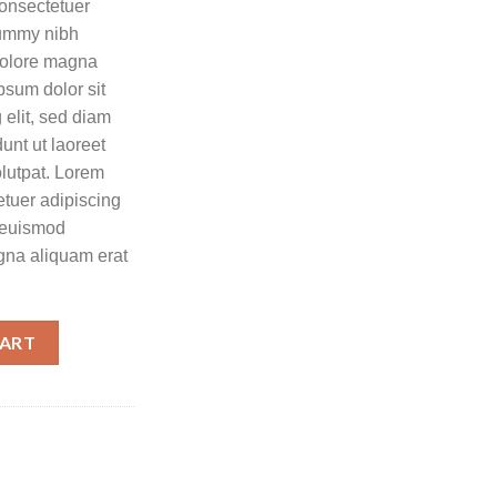
consectetuer
nummy nibh
 dolore magna
psum dolor sit
 elit, sed diam
nt ut laoreet
lutpat. Lorem
etuer adipiscing
 euismod
agna aliquam erat
CART