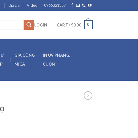
m
Địa chỉ
Video
0966321357
0
LOGIN
CART /
$
0.00
HỮ
GIA CÔNG
IN UV PHẲNG,
ẸP
MICA
CUỘN
họ