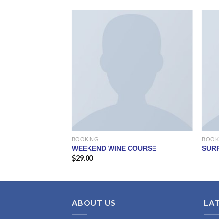
BOOKING
BOOK
NDON
WEEKEND WINE COURSE
SURF
$
29.00
ABOUT US
LA