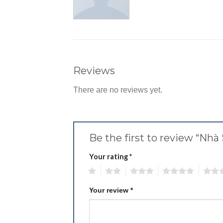
Reviews
There are no reviews yet.
Be the first to review “Nh
Your rating
*
1
2
3
4
5
Your review
*