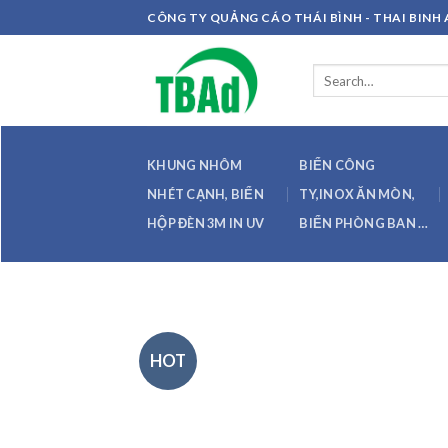
Skip
CÔNG TY QUẢNG CÁO THÁI BÌNH - THAI BIN
to
content
Search
for:
KHUNG NHÔM
BIỂN CÔNG
NHÉT CẠNH, BIỂN
TY,INOX ĂN MÒN,
HỘP ĐÈN 3M IN UV
BIỂN PHÒNG BAN …
HOT