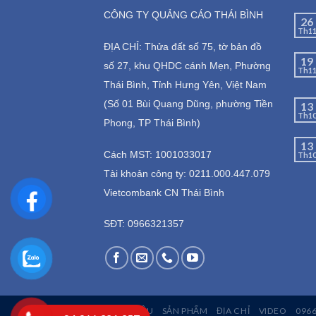
CÔNG TY QUẢNG CÁO THÁI BÌNH
26
Th1
ĐỊA CHỈ: Thửa đất số 75, tờ bản đồ
19
số 27, khu QHDC cánh Mẹn, Phường
Th1
Thái Bình, Tỉnh Hưng Yên, Việt Nam
(Số 01 Bùi Quang Dũng, phường Tiền
13
Th1
Phong, TP Thái Bình)
13
Cách MST: 1001033017
Th1
Tài khoản công ty: 0211.000.447.079
Vietcombank CN Thái Bình
SĐT: 0966321357
GIỚI THIỆU
SẢN PHẨM
ĐỊA CHỈ
VIDEO
096