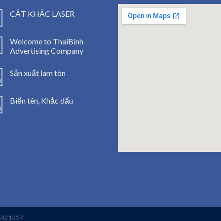
CẮT KHẮC LASER
1
Welcome to ThaiBinh
1
Advertising Company
Sản xuất lam tôn
0
Biển tên, Khắc dấu
0
123mo
embedgooglemap
6321357