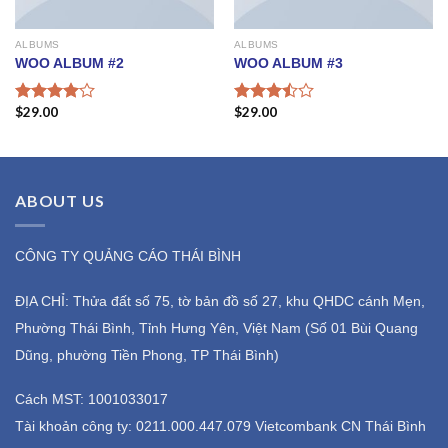
ALBUMS
ALBUMS
WOO ALBUM #2
WOO ALBUM #3
$
29.00
$
29.00
Rated
Rated
4.00
out
3.50
out
of 5
of 5
ABOUT US
CÔNG TY QUẢNG CÁO THÁI BÌNH
ĐỊA CHỈ: Thửa đất số 75, tờ bản đồ số 27, khu QHDC cánh Mẹn,
Phường Thái Bình, Tỉnh Hưng Yên, Việt Nam (Số 01 Bùi Quang
Dũng, phường Tiền Phong, TP Thái Bình)
Cách MST: 1001033017
Tài khoản công ty: 0211.000.447.079 Vietcombank CN Thái Bình