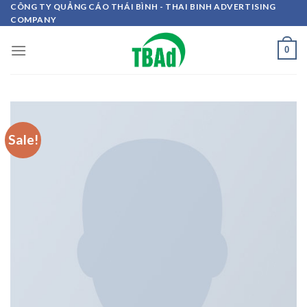
Skip
CÔNG TY QUẢNG CÁO THÁI BÌNH - THAI BINH ADVERTISING
COMPANY
to
content
0
Sale!