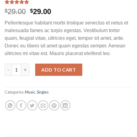
Rated
4
4.75
29.00
29.00
$
$
out of 5
based on
Pellentesque habitant morbi tristique senectus et netus et
customer
ratings
malesuada fames ac turpis egestas. Vestibulum tortor
quam, feugiat vitae, ultricies eget, tempor sit amet, ante.
Donec eu libero sit amet quam egestas semper. Aenean
ultricies mi vitae est. Mauris placerat eleifend leo.
Woo Single #2 quantity
ADD TO CART
Categories:
Music
,
Singles