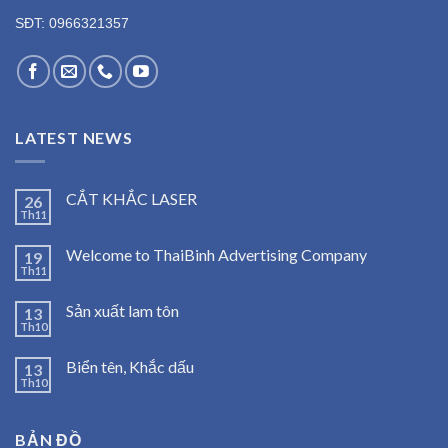
SĐT: 0966321357
LATEST NEWS
CẮT KHẮC LASER
26
Th11
Welcome to ThaiBinh Advertising Company
19
Th11
Sản xuất lam tôn
13
Th10
Biển tên, Khắc dấu
13
Th10
BẢN ĐỒ