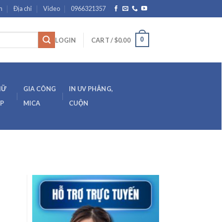
m
Địa chỉ
Video
0966321357
0
LOGIN
CART /
$
0.00
HỮ
GIA CÔNG
IN UV PHẲNG,
ẸP
MICA
CUỘN