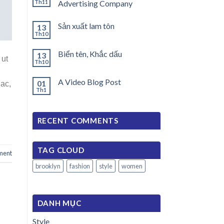
Th11
Advertising Company
Sản xuất lam tôn
13
Th10
Biển tên, Khắc dấu
13
 ut
Th10
A Video Blog Post
01
 ac,
Th1
RECENT COMMENTS
TAG CLOUD
ment
brooklyn
fashion
style
women
DANH MỤC
Style