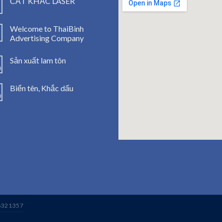
CẮT KHẮC LASER
1
Welcome to ThaiBinh
1
Advertising Company
Sản xuất lam tôn
0
Biển tên, Khắc dấu
0
123mo
embedgooglemap
6321357