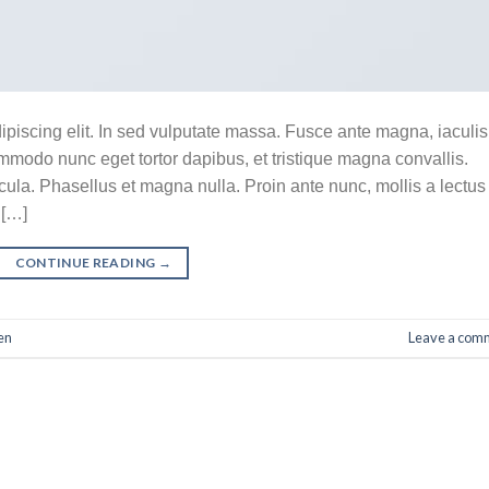
ipiscing elit. In sed vulputate massa. Fusce ante magna, iaculis
commodo nunc eget tortor dapibus, et tristique magna convallis.
la. Phasellus et magna nulla. Proin ante nunc, mollis a lectus
 […]
CONTINUE READING
→
en
Leave a com