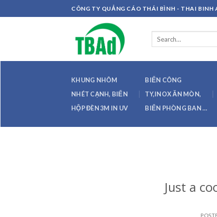
Skip
CÔNG TY QUẢNG CÁO THÁI BÌNH - THAI BIN
to
content
Search
for:
KHUNG NHÔM
BIỂN CÔNG
NHÉT CẠNH, BIỂN
TY,INOX ĂN MÒN,
HỘP ĐÈN 3M IN UV
BIỂN PHÒNG BAN …
Just a co
POST