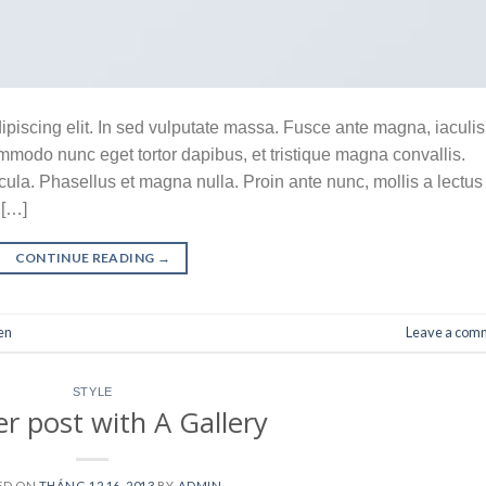
ipiscing elit. In sed vulputate massa. Fusce ante magna, iaculis
commodo nunc eget tortor dapibus, et tristique magna convallis.
la. Phasellus et magna nulla. Proin ante nunc, mollis a lectus
 […]
CONTINUE READING
→
en
Leave a com
STYLE
r post with A Gallery
ED ON
THÁNG 12 16, 2013
BY
ADMIN