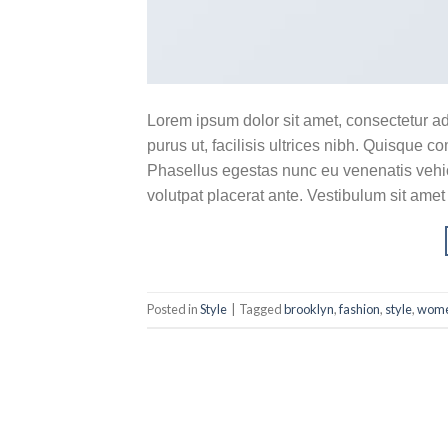
Lorem ipsum dolor sit amet, consectetur ad
purus ut, facilisis ultrices nibh. Quisque 
Phasellus egestas nunc eu venenatis vehicu
volutpat placerat ante. Vestibulum sit amet
Posted in
Style
|
Tagged
brooklyn
,
fashion
,
style
,
wom