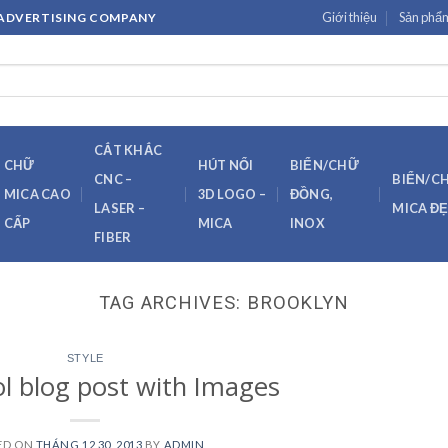
Giới thiệu
Sản phẩ
H ADVERTISING COMPANY
CẮT KHẮC
CHỮ
HÚT NỔI
BIỂN/CHỮ
CNC –
BIỂN/C
MICA CAO
3D LOGO –
ĐỒNG,
LASER –
MICA Đ
CẤP
MICA
INOX
FIBER
TAG ARCHIVES:
BROOKLYN
STYLE
ol blog post with Images
ED ON
THÁNG 12 30, 2013
BY
ADMIN