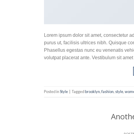
Lorem ipsum dolor sit amet, consectetur ad
purus ut, facilisis ultrices nibh. Quisque 
Phasellus egestas nunc eu venenatis vehicu
volutpat placerat ante. Vestibulum sit amet
Posted in
Style
|
Tagged
brooklyn
,
fashion
,
style
,
wom
Anothe
POST