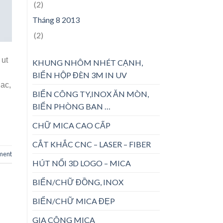
(2)
Tháng 8 2013
(2)
 ut
KHUNG NHÔM NHÉT CẠNH,
BIỂN HỘP ĐÈN 3M IN UV
 ac,
BIỂN CÔNG TY,INOX ĂN MÒN,
BIỂN PHÒNG BAN …
CHỮ MICA CAO CẤP
CẮT KHẮC CNC – LASER – FIBER
ment
HÚT NỔI 3D LOGO – MICA
BIỂN/CHỮ ĐỒNG, INOX
BIỂN/CHỮ MICA ĐẸP
GIA CÔNG MICA